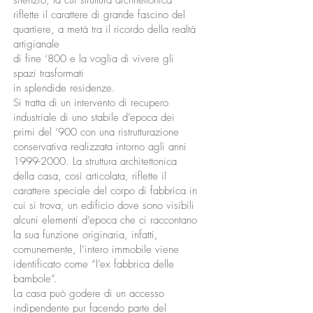
silenzio, la cui struttura architettonica
riflette il carattere di grande fascino del
quartiere, a metà tra il ricordo della realtà
artigianale
di fine ‘800 e la voglia di vivere gli
spazi trasformati
in splendide residenze.
Si tratta di un intervento di recupero
industriale di uno stabile d’epoca dei
primi del ‘900 con una ristrutturazione
conservativa realizzata intorno agli anni
1999-2000
. La struttura architettonica
della casa, così articolata, riflette il
carattere speciale del corpo di fabbrica in
cui si trova, un edificio dove sono visibili
alcuni elementi d’epoca che ci raccontano
la sua funzione originaria, infatti,
comunemente, l’intero immobile viene
identificato come “l’ex fabbrica delle
bambole”.
La casa può godere di un accesso
indipendente pur facendo parte del